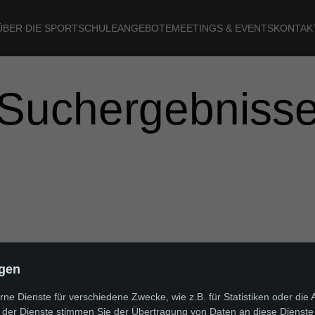
ÜBER DIE SPORTSCHULE
ANGEBOTE
MEETINGS & EVENTS
KONTAK
Su­ch­er­geb­nis­s
ngen
e Dienste für verschiedene Zwecke, wie z.B. für Statistiken oder die 
der Dienste stimmen Sie der Übertragung von Daten an diese Dienste