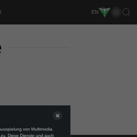
EN
T
e
✖
Ausspielung von Multimedia.
 zu. Diese Dienste und auch